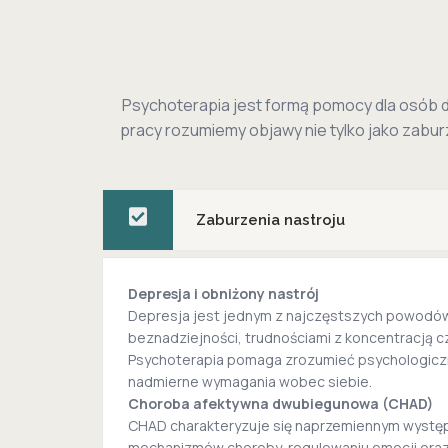
Psychoterapia jest formą pomocy dla osób d
pracy rozumiemy objawy nie tylko jako zabu
Zaburzenia nastroju
Depresja i obniżony nastrój
Depresja jest jednym z najczęstszych powodów z
beznadziejności, trudnościami z koncentracją cz
Psychoterapia pomaga zrozumieć psychologiczne 
nadmierne wymagania wobec siebie.
Choroba afektywna dwubiegunowa (CHAD)
CHAD charakteryzuje się naprzemiennym występo
mechanizmów choroby, regulowaniu emocji oraz 