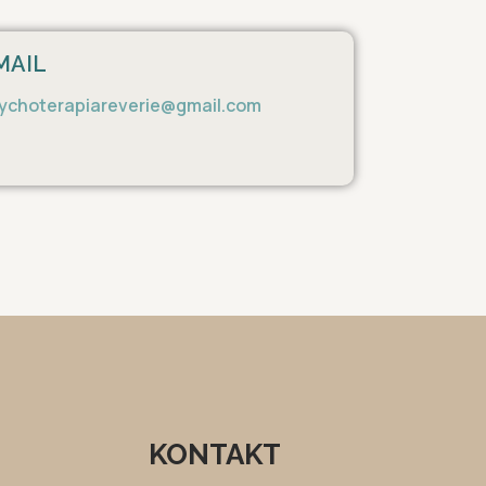
MAIL
ychoterapiareverie@gmail.com
KONTAKT