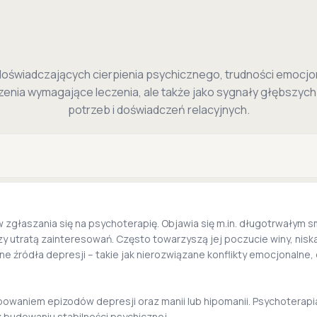
oświadczających cierpienia psychicznego, trudności emocjo
rzenia wymagające leczenia, ale także jako sygnały głębszyc
potrzeb i doświadczeń relacyjnych.
głaszania się na psychoterapię. Objawia się m.in. długotrwałym s
y utratą zainteresowań. Często towarzyszą jej poczucie winy, nisk
źródła depresji – takie jak nierozwiązane konflikty emocjonalne, d
waniem epizodów depresji oraz manii lub hipomanii. Psychoterapi
budowaniu stabilności psychicznej.