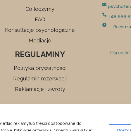
psychoter
Co leczymy
+48 666 6
FAQ
Rejestra
Konsultacje psychologiczne
Mediacje
Ośrodek P
REGULAMINY
Polityka prywatności
Regulamin rezerwacji
Reklamacje i zwroty
wietlać reklamy lub treści dostosowane do
ronie. Kliknięcie przycisku „Akceptuj wszystkie”
Dostos