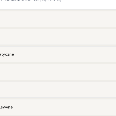
atyczne
ulsywne