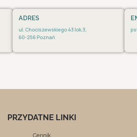
ADRES
E
ul. Chociszewskiego 43 lok.3,
ps
60-256 Poznań
PRZYDATNE LINKI
Cennik