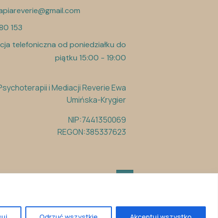
apiareverie@gmail.com
80 153
cja telefoniczna od poniedziałku do
piątku 15:00 - 19:00
sychoterapii i Mediacji Reverie Ewa
Umińska-Krygier
NIP:7441350069
REGON:385337623
uj
Odrzuć wszystkie
Akceptuj wszystko