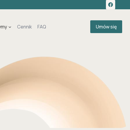
ymy
Cennik
FAQ
Umów się